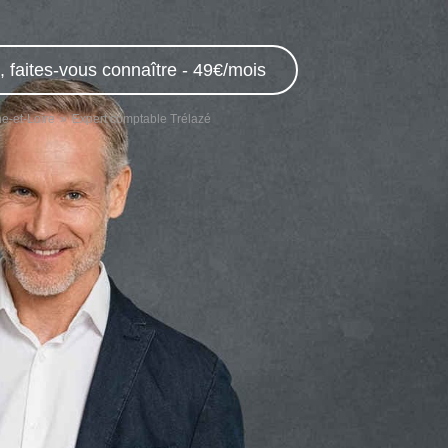
 faites-vous connaître - 49€/mois
e-et-Loire
Expert comptable Trélazé