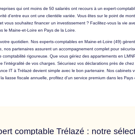
eprises qui ont moins de 50 salariés ont recours à un expert-comptabl
ajorité d’entre eux ont une clientèle variée. Vous êtes sur le point de 
 vous souhaitez financer un investissement ? Facilitez-vous la vie ave
 le Maine-et-Loire en Pays de la Loire.
 votre quotidien. Nos experts-comptables en Maine-et-Loire (49) gèren
re, nos partenaires assurent un accompagnement complet pour sécuriser
 une comptabilité rigoureuse. Que vous gériez des appartements en LM
e l'intégralité de vos charges. Sécurisez vos déclarations près de chez
lance IT à Trélazé devient simple avec le bon partenaire. Nos cabinets vo
 la liasse fiscale annuelle, profitez d'un service premium dans les Pays
ert comptable Trélazé : notre sélec