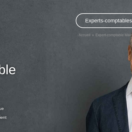
Experts-comptables,
Accueil
Expert-comptable Main
ble
que
ient