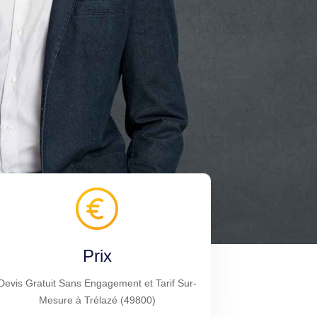
Prix
Devis Gratuit Sans Engagement et Tarif Sur-
Mesure à Trélazé (49800)