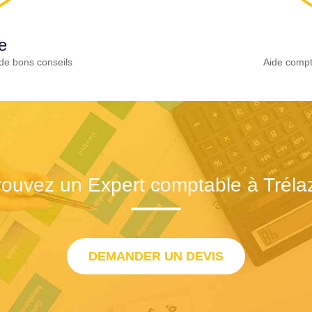
e
de bons conseils
Aide compt
rouvez un Expert comptable à Tréla
DEMANDER UN DEVIS