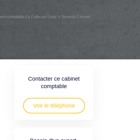
pert-comptable La Colle-sur-Loup
Serenity Conseil
Contacter ce cabinet
comptable
Voir le téléphone