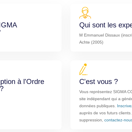
 SIGMA
Qui sont les exp
?
M Emmanuel Dissaux (inscri
Achte (2005)
iption à l'Ordre
C'est vous ?
 ?
Vous représentez SIGMA C
site indépendant qui a génér
données publiques.
Inscriv
auprès de vos futurs clients
suppression,
contactez-nou