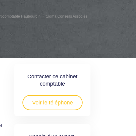
rt-comptable Haubourdin
Sigma Conseils Associés
Contacter ce cabinet
comptable
Voir le téléphone
l