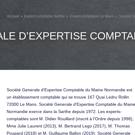
Accueil
Expert-comptable Sarthe
Expert-comptable Le Mans
Société 
LE D’EXPERTISE COMPTA
Société Generale d'Expertise Comptable du Maine Normandie est
un établissement comptable qui se trouve 167 Quai Ledru Rollin
72000 Le Mans. Société Generale d'Expertise Comptable du Main
Normandie exerce dans la Sarthe depuis 1972. Les experts-
comptables sont M. Didier Rouillard (inscrit à l'Ordre depuis 1998),
Mme Julie Laurent (2013), M. Bertrand Lego (2017), M. Thomas
Poupard (2018) et M. Guillaume Ballon (2019). Société Generale