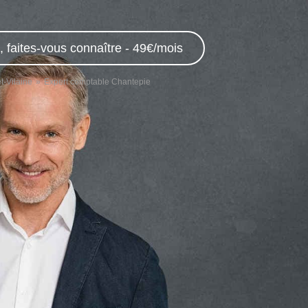
 faites-vous connaître - 49€/mois
t-Vilaine
Expert comptable Chantepie