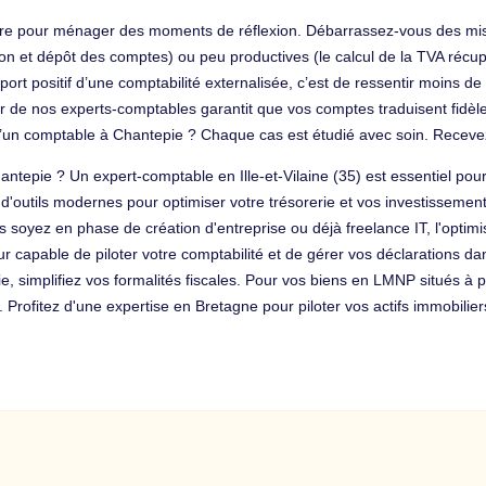
aire pour ménager des moments de réflexion. Débarrassez-vous des mis
ion et dépôt des comptes) ou peu productives (le calcul de la TVA récup
ort positif d’une comptabilité externalisée, c’est de ressentir moins 
ur de nos experts-comptables garantit que vos comptes traduisent fidèl
x d’un comptable à Chantepie ? Chaque cas est étudié avec soin. Recev
antepie ? Un expert-comptable en Ille-et-Vilaine (35) est essentiel po
'outils modernes pour optimiser votre trésorerie et vos investissements
oyez en phase de création d'entreprise ou déjà freelance IT, l'optimisat
 capable de piloter votre comptabilité et de gérer vos déclarations da
, simplifiez vos formalités fiscales. Pour vos biens en LMNP situés à p
Profitez d'une expertise en Bretagne pour piloter vos actifs immobiliers