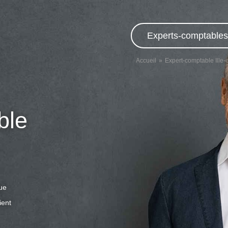
Experts-comptables,
Accueil
Expert-comptable Ille-e
ble
que
ient