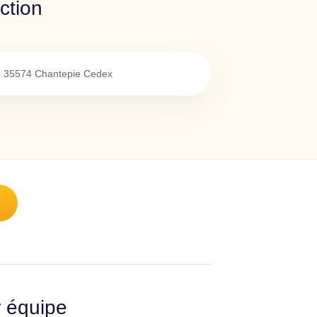
ction
6
35574
Chantepie Cedex
r équipe