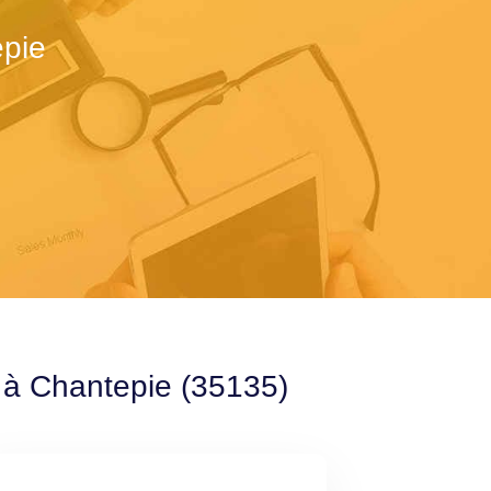
epie
e à Chantepie (35135)