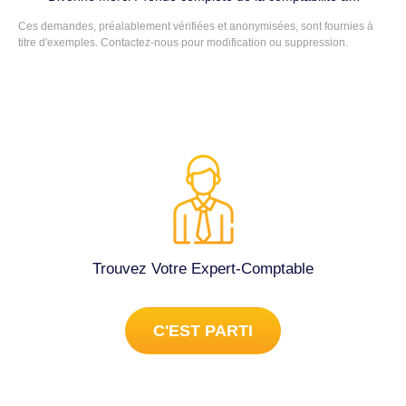
conditions et pour la suite lorsque mon bien sera acheté.
Divonne-les-Bains (1220).
Ces demandes, préalablement vérifiées et anonymisées, sont fournies à
Cordialement. Conseils (juridique, fiscal, social...) à
titre d'exemples. Contactez-nous pour modification ou suppression.
Divonne-les-Bains (01220).
Trouvez Votre Expert-Comptable
C'EST PARTI