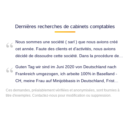
Dernières recherches de cabinets comptables
Nous sommes une société ( sarl ) que nous avions créé
cet année. Faute des clients et d'activités, nous avions
décidé de dissoudre cette société. Dans la procédure de
dissolution il nous a été demandé présenter un bilan
Guten Tag wir sind im Juni 2020 von Deutschland nach
comptable définitif. Avec un budget assez limité, nous
Frankreich umgezogen, ich arbeite 100% in Baselland -
recherchons un comptable pas cher pour ce travail qui ne
CH, meine Frau auf Minijobbasis in Deutschland, Frist
nécessite pas beaucoup trop de travail étant donné qu'il
Steuererklärung in Frankreich ist der 08.06,
Ces demandes, préalablement vérifiées et anonymisées, sont fournies à
n'y a JAMAIS eu d'activité ni de clients. Merci de me
Steuernummern haben wir. Fuer das online Ausfüllen der
titre d'exemples. Contactez-nous pour modification ou suppression.
contacter si cette mission vous convient. Cordialement,
französischen Steuererklärung (habe bereits begonnen)
Gérant. Tenue complète de la comptabilité à Huningue
wie viel verlangen Sie in etwa und schaffen Sie es bis zur
(68330).
Abgabefrist? Freundliche Grüße. Déclarations fiscales à
Huningue (68330).