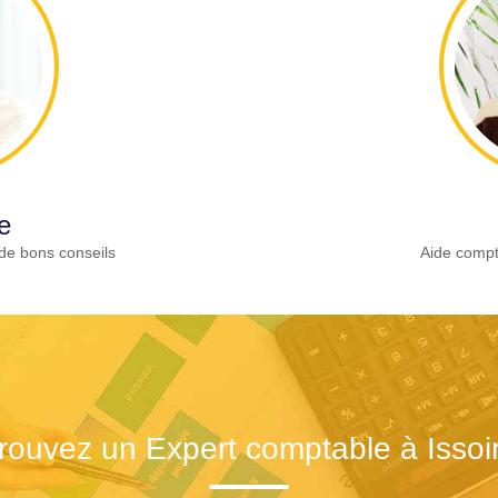
e
de bons conseils
Aide compt
rouvez un Expert comptable à Issoi