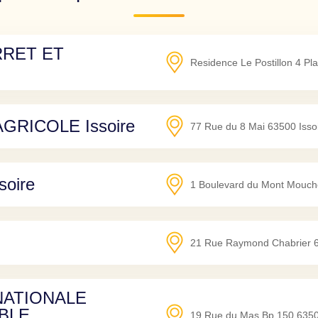
RRET ET
Residence Le Postillon 4 Pla
RICOLE Issoire
77 Rue du 8 Mai
63500
Isso
oire
1 Boulevard du Mont Mouch
21 Rue Raymond Chabrier
NATIONALE
BLE
19 Rue du Mas Bp 150
635