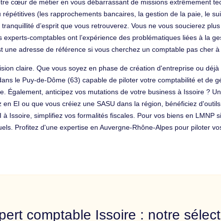
 votre cœur de métier en vous débarrassant de missions extrêmement t
répétitives (les rapprochements bancaires, la gestion de la paie, le sui
la tranquillité d’esprit que vous retrouverez. Vous ne vous soucierez pl
s experts-comptables ont l’expérience des problématiques liées à la ge
st une adresse de référence si vous cherchez un comptable pas cher à 
on claire. Que vous soyez en phase de création d'entreprise ou déjà fre
 dans le Puy-de-Dôme (63) capable de piloter votre comptabilité et de 
e. Également, anticipez vos mutations de votre business à Issoire ? U
 en EI ou que vous créiez une SASU dans la région, bénéficiez d'outils
 à Issoire, simplifiez vos formalités fiscales. Pour vos biens en LMNP 
els. Profitez d'une expertise en Auvergne-Rhône-Alpes pour piloter vos a
pert comptable Issoire : notre sélect