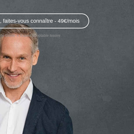
 faites-vous connaître - 49€/mois
y-de-Dôme
Expert comptable Issoire