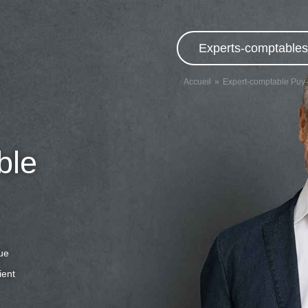
Experts-comptables,
Accueil
Expert-comptable Pu
ble
que
ient