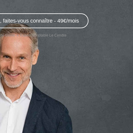
 faites-vous connaître - 49€/mois
y-de-Dôme
Expert comptable Le Cendre