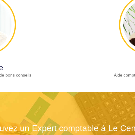
e
de bons conseils
Aide compt
uvez un Expert comptable à Le Ce