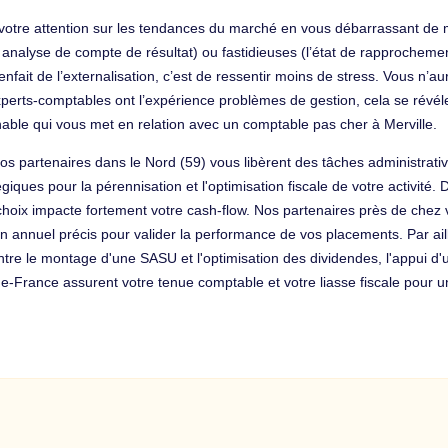
iser votre attention sur les tendances du marché en vous débarrassant d
analyse de compte de résultat) ou fastidieuses (l’état de rapprochemen
bienfait de l’externalisation, c’est de ressentir moins de stress. Vous n’
ts-comptables ont l’expérience problèmes de gestion, cela se révélera 
able qui vous met en relation avec un comptable pas cher à Merville.
Nos partenaires dans le Nord (59) vous libèrent des tâches administra
iques pour la pérennisation et l'optimisation fiscale de votre activité. De
choix impacte fortement votre cash-flow. Nos partenaires près de chez v
an annuel précis pour valider la performance de vos placements. Par aill
Entre le montage d'une SASU et l'optimisation des dividendes, l'appui d'
e-France assurent votre tenue comptable et votre liasse fiscale pour u