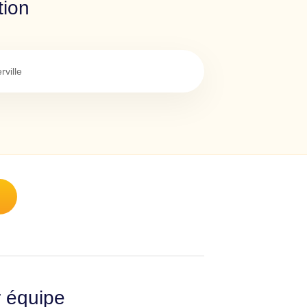
tion
rville
r équipe