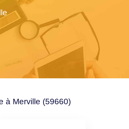
le
e à Merville (59660)