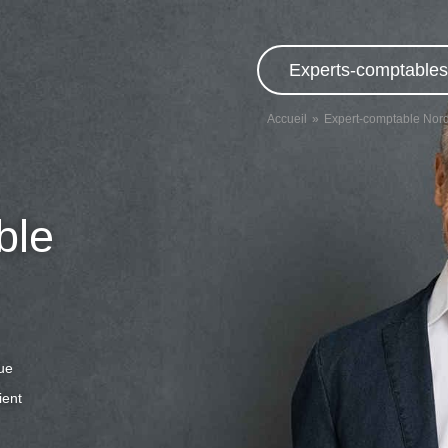
Experts-comptables,
Accueil
Expert-comptable Nor
ble
que
ient