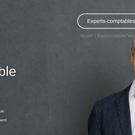
Experts-comptables,
Accueil
Expert comptable Vos
ble
que
ient