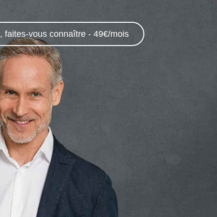
 faites-vous connaître - 49€/mois
ges