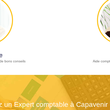
e
de bons conseils
Aide compt
z un Expert comptable à Capavenir