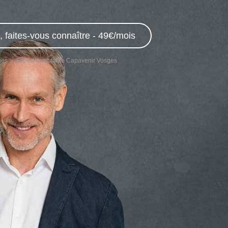
 faites-vous connaître - 49€/mois
ges
Expert comptable Capavenir Vosges