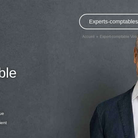
Experts-comptables,
Accueil
Expert-comptable Vos
ble
que
ient