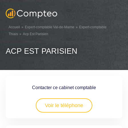
Accueil
Expert-comptable Val-de-Marne
Expert-comptable
Thiais
Acp Est Parisien
ACP EST PARISIEN
Contacter ce cabinet comptable
Voir le téléphone