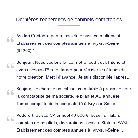
Dernières recherches de cabinets comptables
As dori Contabila pentru societate sasu va multumest.
Établissement des comptes annuels à Ivry-sur-Seine
(94200).
Bonjour , Nous voulons lancer notre food truck friterie et
avons besoin d'être entourer pour réaliser les étapes de
notre création. Merci d'avance. Je suis disponible l'après
midi tous les jours. Conseils (juridique, fiscal, social...) à
Bonjour, Je cherche un cabinet comptable à proximité pour
Ivry-sur-Seine (94200).
la comptabilité de ma société, le bilan et AG annuelle.
Tenue complète de la comptabilité à Ivry-sur-Seine
(94200). Cabinet d'expertise comptable à changer.
Podo-orthésiste, CA annuel 40 000 €, besoins : bilan,
comptes de résultats, déclarations fiscales. Statuts: SASU.
Établissement des comptes annuels à Ivry-sur-Seine
(94200).