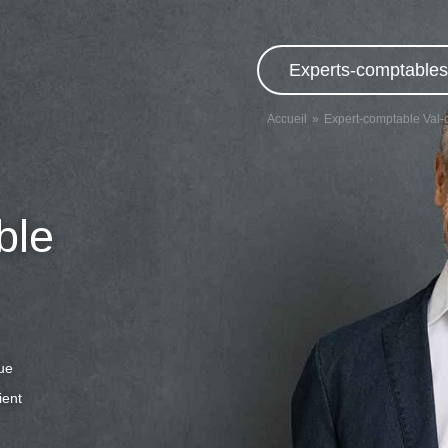
Experts-comptables,
Accueil
Expert-comptable Val
ble
que
ient