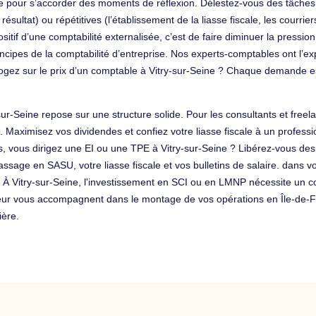
re pour s’accorder des moments de réflexion. Délestez-vous des tâches
ultat) ou répétitives (l’établissement de la liasse fiscale, les courrie
if d’une comptabilité externalisée, c’est de faire diminuer la pression.
cipes de la comptabilité d’entreprise. Nos experts-comptables ont l’ex
ogez sur le prix d’un comptable à Vitry-sur-Seine ? Chaque demande e
-sur-Seine repose sur une structure solide. Pour les consultants et free
. Maximisez vos dividendes et confiez votre liasse fiscale à un profess
urs, vous dirigez une EI ou une TPE à Vitry-sur-Seine ? Libérez-vous de
ssage en SASU, votre liasse fiscale et vos bulletins de salaire. dans vot
re, À Vitry-sur-Seine, l'investissement en SCI ou en LMNP nécessite un c
ur vous accompagnent dans le montage de vos opérations en Île-de-Fra
ière.