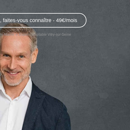
 faites-vous connaître - 49€/mois
-de-Marne
Expert comptable Vitry-sur-Seine