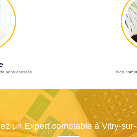
e
de bons conseils
Aide compt
ez un Expert comptable à Vitry-sur