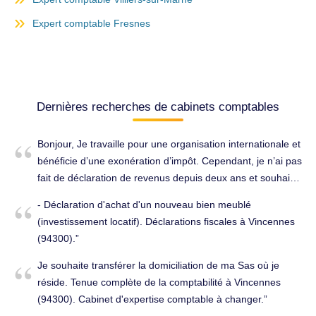
Expert comptable Fresnes
Dernières recherches de cabinets comptables
Bonjour, Je travaille pour une organisation internationale et
bénéficie d’une exonération d’impôt. Cependant, je n’ai pas
fait de déclaration de revenus depuis deux ans et souhaite
régulariser ma situation en effectuant les déclarations
- Déclaration d'achat d'un nouveau bien meublé
obligatoires. Je recherche un expert-comptable à
(investissement locatif). Déclarations fiscales à Vincennes
Vincennes capable de m’accompagner dans cette
(94300).
démarche, notamment pour bien comprendre mes
obligations déclaratives et éviter toute complication avec
Je souhaite transférer la domiciliation de ma Sas où je
l’administration fiscale. Pourriez-vous me confirmer si vous
réside. Tenue complète de la comptabilité à Vincennes
pouvez m’aider , par email si possible pr que je track car
(94300). Cabinet d'expertise comptable à changer.
jécris a plusieurs personnes merci! Déclarations fiscales à