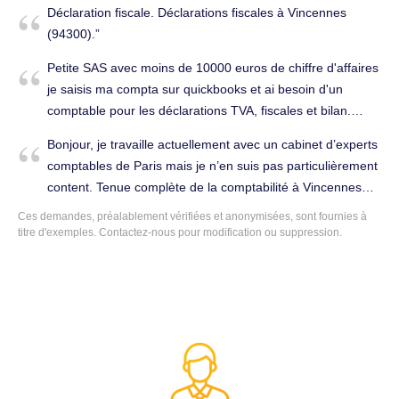
Déclaration fiscale. Déclarations fiscales à Vincennes
Vincennes (94300).
(94300).
Petite SAS avec moins de 10000 euros de chiffre d'affaires
je saisis ma compta sur quickbooks et ai besoin d'un
comptable pour les déclarations TVA, fiscales et bilan.
Déclarations fiscales à Vincennes (94300).
Bonjour, je travaille actuellement avec un cabinet d’experts
comptables de Paris mais je n’en suis pas particulièrement
content. Tenue complète de la comptabilité à Vincennes
(94300).
Ces demandes, préalablement vérifiées et anonymisées, sont fournies à
titre d'exemples. Contactez-nous pour modification ou suppression.