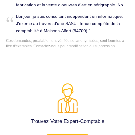
fabrication et la vente d'oeuvres d'art en sérigraphie. Nous
avons besoin d'un devis pour l'arrêté des comptes 2019
Bonjour, je suis consultant indépendant en informatique.
(Compte de résultat / Bilan / Télédéclaration aux services
J'exerce au travers d'une SASU. Tenue complète de la
fiscaux) Nous fournissons : journal comptable 2019,
comptabilité à Maisons-Alfort (94700).
récapitulatif de TVA avec copies des déclarations, plus
Ces demandes, préalablement vérifiées et anonymisées, sont fournies à
revenus versés au gérant. Volume du journal comptable :
titre d'exemples. Contactez-nous pour modification ou suppression.
10 lignes de facturation, 40 lignes achat. Merci pour votre
réponse. Cordialement. Établissement des comptes
annuels à Maisons-Alfort (94700).
Trouvez Votre Expert-Comptable