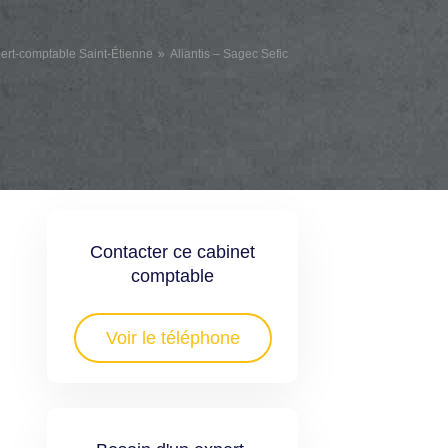
ert-comptable Saint-Étienne
Aliantis – Sagec Sefic
Contacter ce cabinet
comptable
Voir le téléphone