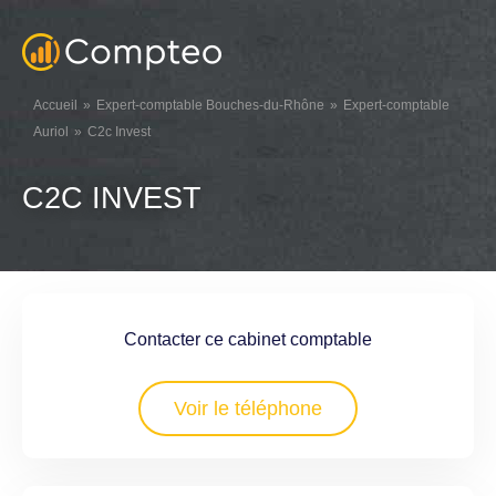
Accueil
Expert-comptable Bouches-du-Rhône
Expert-comptable
Auriol
C2c Invest
C2C INVEST
Contacter ce cabinet comptable
Voir le téléphone