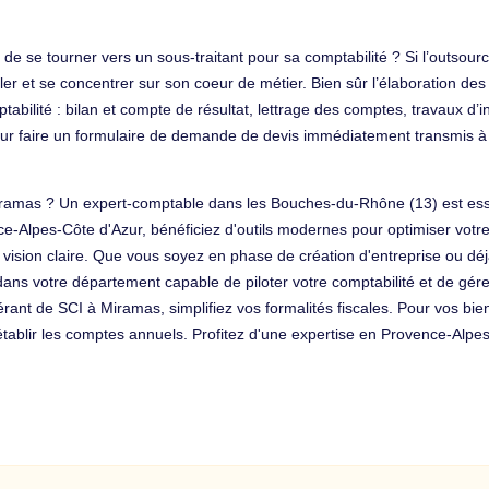
e se tourner vers un sous-traitant pour sa comptabilité ? Si l’outsourci
r et se concentrer sur son coeur de métier. Bien sûr l’élaboration des fe
tabilité : bilan et compte de résultat, lettrage des comptes, travaux d
s pour faire un formulaire de demande de devis immédiatement transmis
Miramas ? Un expert-comptable dans les Bouches-du-Rhône (13) est ess
-Alpes-Côte d'Azur, bénéficiez d'outils modernes pour optimiser votre
ion claire. Que vous soyez en phase de création d'entreprise ou déjà fr
dans votre département capable de piloter votre comptabilité et de gére
érant de SCI à Miramas, simplifiez vos formalités fiscales. Pour vos bi
tablir les comptes annuels. Profitez d'une expertise en Provence-Alpes-