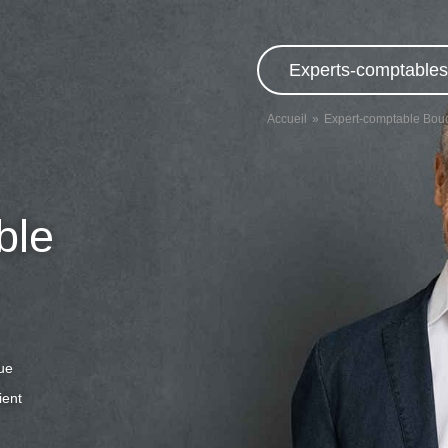
Experts-comptables,
Accueil
Expert-comptable Bo
ble
que
ient