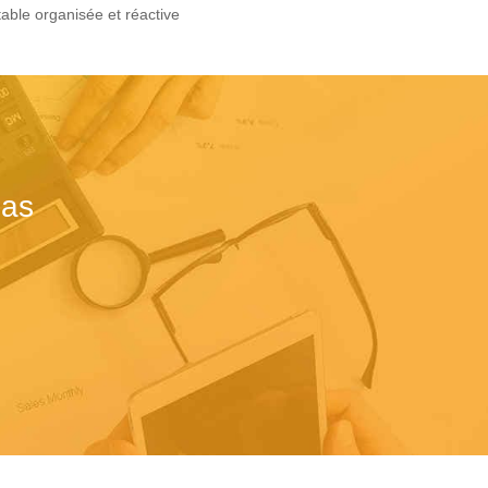
able organisée et réactive
mas