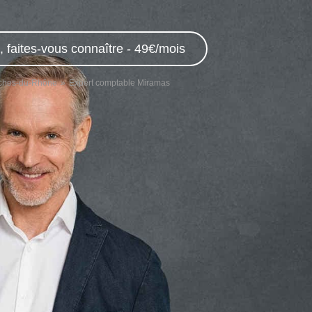
 faites-vous connaître - 49€/mois
uches-du-Rhône
Expert comptable Miramas