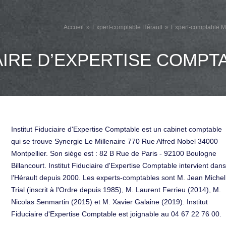
Accueil
Expert-comptable Hérault
Expert-comptable Mo
IAIRE D’EXPERTISE COMPT
Institut Fiduciaire d'Expertise Comptable est un cabinet comptable
qui se trouve Synergie Le Millenaire 770 Rue Alfred Nobel 34000
Montpellier. Son siège est : 82 B Rue de Paris - 92100 Boulogne
Billancourt. Institut Fiduciaire d'Expertise Comptable intervient dans
l'Hérault depuis 2000. Les experts-comptables sont M. Jean Michel
Trial (inscrit à l'Ordre depuis 1985), M. Laurent Ferrieu (2014), M.
Nicolas Senmartin (2015) et M. Xavier Galaine (2019). Institut
Fiduciaire d'Expertise Comptable est joignable au 04 67 22 76 00.