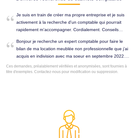
Je suis en train de créer ma propre entreprise et je suis
activement à la recherche d'un comptable qui pourrait
rapidement m'accompagner. Cordialement. Conseils
(juridique, fiscal, social...) à Juvignac (34990).
Bonjour je recherche un expert comptable pour faire le
bilan de ma location meublée non professionnelle que j’ai
acquis en indivision avec ma soeur en septembre 2022.
Pourriez vous me donner vos tarifs svp. Bien cordialement.
Ces demandes, préalablement vérifiées et anonymisées, sont fournies à
Tenue complète de la comptabilité à Juvignac (34990).
titre d'exemples. Contactez-nous pour modification ou suppression.