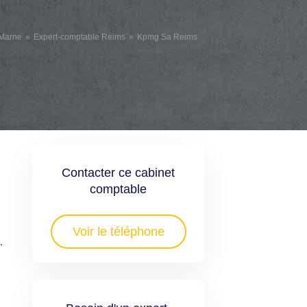
 Marne
Expert-comptable Reims
Kpmg Sa Reims
Contacter ce cabinet
comptable
Voir le téléphone
,