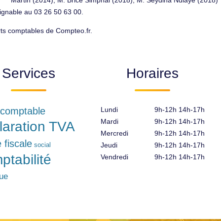
Martin (2014), M. Brice Simphal (2018), M. Seydina Ndiaye (2018)
ignable au 03 26 50 63 00.
ts comptables de Compteo.fr.
Services
Horaires
 comptable
Lundi
9h-12h 14h-17h
Mardi
9h-12h 14h-17h
laration TVA
Mercredi
9h-12h 14h-17h
e fiscale
social
Jeudi
9h-12h 14h-17h
ptabilité
Vendredi
9h-12h 14h-17h
que