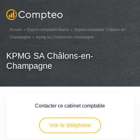
Accueil
Expert-comptable Marne
Expert-comptable Châlons-en-
Champagne
Kpmg Sa Châlons-en-champagne
KPMG SA Châlons-en-
Champagne
Contacter ce cabinet comptable
Voir le téléphone