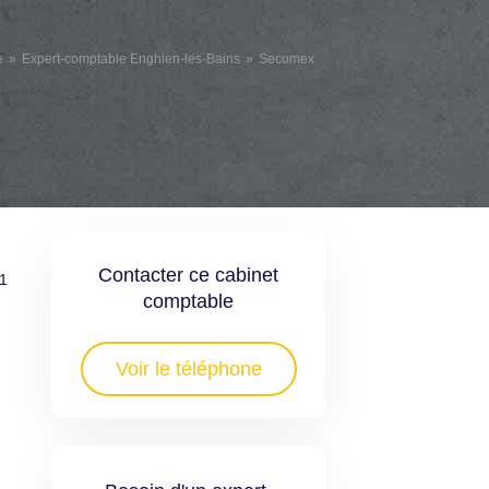
e
Expert-comptable Enghien-les-Bains
Secomex
Contacter ce cabinet
51
comptable
Voir le téléphone