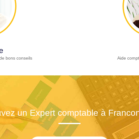
e
de bons conseils
Aide compt
vez un Expert comptable à Francon