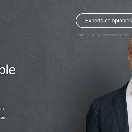
Experts-comptables,
Accueil
Expert-comptable Val-
ble
que
ient