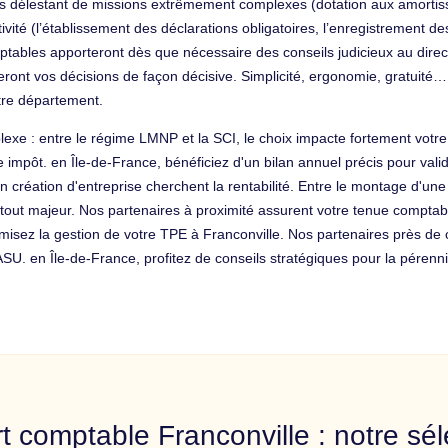
 délestant de missions extrêmement complexes (dotation aux amortissem
vité (l’établissement des déclarations obligatoires, l’enregistrement de
ables apporteront dès que nécessaire des conseils judicieux au directe
eront vos décisions de façon décisive. Simplicité, ergonomie, gratuité…
tre département.
plexe : entre le régime LMNP et la SCI, le choix impacte fortement votr
re impôt. en Île-de-France, bénéficiez d'un bilan annuel précis pour va
 en création d'entreprise cherchent la rentabilité. Entre le montage d'un
atout majeur. Nos partenaires à proximité assurent votre tenue comptabl
misez la gestion de votre TPE à Franconville. Nos partenaires près de
. en Île-de-France, profitez de conseils stratégiques pour la pérennisat
t comptable Franconville : notre sél