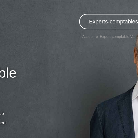
Experts-comptables,
Accueil
Expert-comptable Val-
ble
que
ient