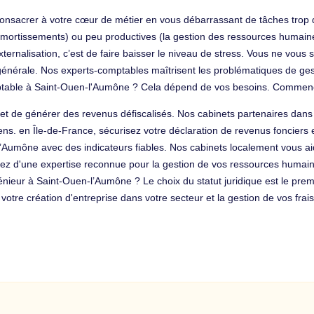
us consacrer à votre cœur de métier en vous débarrassant de tâches trop
ortissements) ou peu productives (la gestion des ressources humaines, 
xternalisation, c’est de faire baisser le niveau de stress. Vous ne vous
énérale. Nos experts-comptables maîtrisent les problématiques de ge
ptable à Saint-Ouen-l'Aumône ? Cela dépend de vos besoins. Commencez
 de générer des revenus défiscalisés. Nos cabinets partenaires dans l
s. en Île-de-France, sécurisez votre déclaration de revenus fonciers et
-l’Aumône avec des indicateurs fiables. Nos cabinets localement vous a
itez d'une expertise reconnue pour la gestion de vos ressources humaine
ngénieur à Saint-Ouen-l’Aumône ? Le choix du statut juridique est le pre
re création d'entreprise dans votre secteur et la gestion de vos frais 