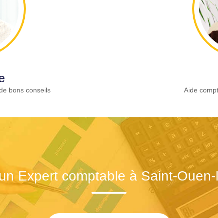
e
de bons conseils
Aide compt
un Expert comptable à Saint-Ouen