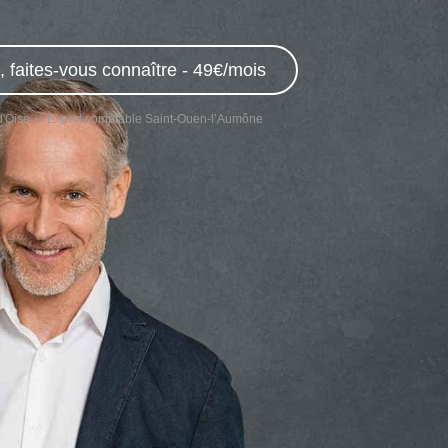
 faites-vous connaître - 49€/mois
d'Oise
Expert comptable Saint-Ouen-l’Aumône