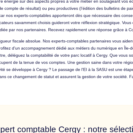
otre énergie sur des aspects propres à votre métier en soulageant vos 
e compte de résultat) ou peu productives (l’édition des bulletins de paie
ar nos experts-comptables apporteront dès que nécessaire des conseils
dicateurs savamment choisis guideront votre réflexion stratégique. Vous 
iée par nos partenaires. Recevez rapidement une réponse grâce à Co
igueur fiscale absolue. Nos experts-comptables partenaires vous aident 
 Profitez d'un accompagnement dédié aux métiers du numérique en Île-d
tre, déléguez la comptabilité de votre parc locatif à Cergy. Que vous
ccupent de la tenue de vos comptes. Une gestion saine dans votre régi
tivité se développe à Cergy ? Le passage de l'EI à la SASU est une étap
ns ce changement de statut et assurent la gestion de votre société. Fa
pert comptable Cergy : notre sélect