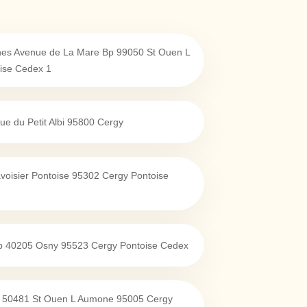
unes Avenue de La Mare Bp 99050 St Ouen L
ise Cedex 1
e du Petit Albi
95800
Cergy
voisier Pontoise
95302
Cergy Pontoise
p 40205 Osny
95523
Cergy Pontoise Cedex
p 50481 St Ouen L Aumone
95005
Cergy