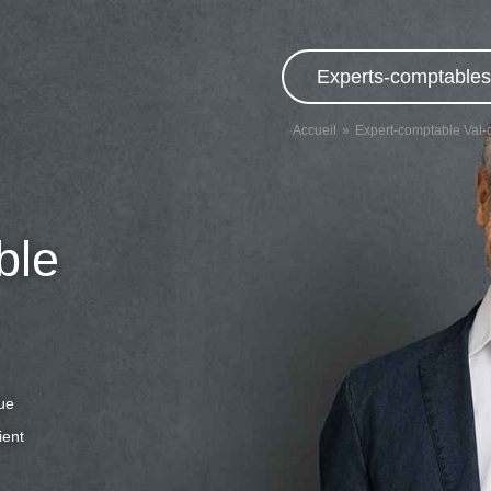
Experts-comptables,
Accueil
Expert-comptable Val-
ble
que
ient