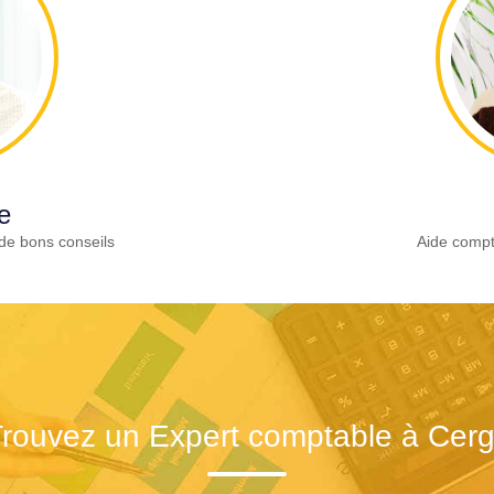
e
de bons conseils
Aide compt
rouvez un Expert comptable à Cer