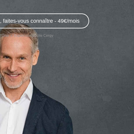
 faites-vous connaître - 49€/mois
d'Oise
Expert comptable Cergy