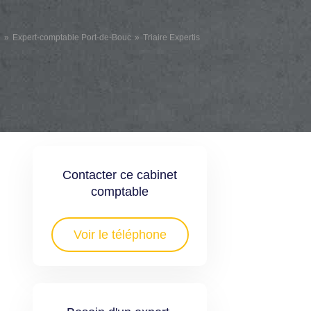
e
Expert-comptable Port-de-Bouc
Triaire Expertis
Contacter ce cabinet
comptable
Voir le téléphone