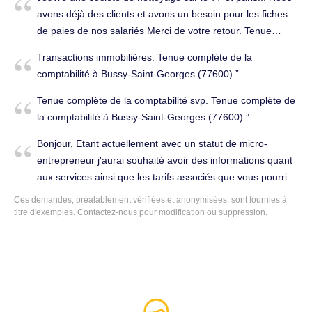
avons déjà des clients et avons un besoin pour les fiches
de paies de nos salariés Merci de votre retour. Tenue
complète de la comptabilité à Bussy-Saint-Georges
Transactions immobilières. Tenue complète de la
(77600).
comptabilité à Bussy-Saint-Georges (77600).
Tenue complète de la comptabilité svp. Tenue complète de
la comptabilité à Bussy-Saint-Georges (77600).
Bonjour, Etant actuellement avec un statut de micro-
entrepreneur j'aurai souhaité avoir des informations quant
aux services ainsi que les tarifs associés que vous pourriez
me proposer. Je précise que je suis en profession libérale
Ces demandes, préalablement vérifiées et anonymisées, sont fournies à
dépendant de la CIPAV. D'avance, merci. Conseils
titre d'exemples. Contactez-nous pour modification ou suppression.
(juridique, fiscal, social...) à Bussy-Saint-Georges (77600).