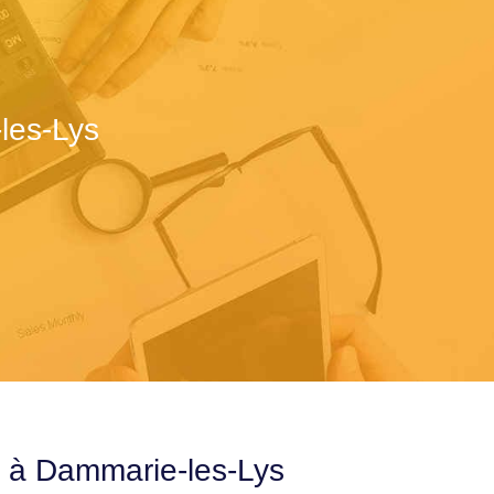
les-Lys
e à Dammarie-les-Lys