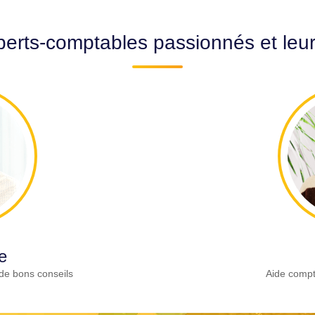
erts-comptables passionnés et leu
e
de bons conseils
Aide compt