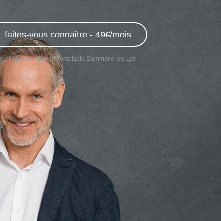
 faites-vous connaître - 49€/mois
ne-et-Marne
Expert comptable Dammarie-les-Lys