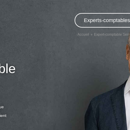
Experts-comptables,
Accueil
Expert-comptable Sei
ble
que
ient