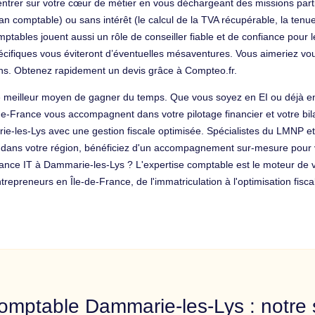
ecentrer sur votre cœur de métier en vous déchargeant des missions part
lan comptable) ou sans intérêt (le calcul de la TVA récupérable, la ten
tables jouent aussi un rôle de conseiller fiable et de confiance pour le
pécifiques vous éviteront d’éventuelles mésaventures. Vous aimeriez vou
ns. Obtenez rapidement un devis grâce à Compteo.fr.
le meilleur moyen de gagner du temps. Que vous soyez en EI ou déjà e
e-de-France vous accompagnent dans votre pilotage financier et votre b
ie-les-Lys avec une gestion fiscale optimisée. Spécialistes du LMNP e
 dans votre région, bénéficiez d'un accompagnement sur-mesure pour vo
elance IT à Dammarie-les-Lys ? L'expertise comptable est le moteur de v
repreneurs en Île-de-France, de l'immatriculation à l'optimisation fisca
omptable Dammarie-les-Lys : notre 