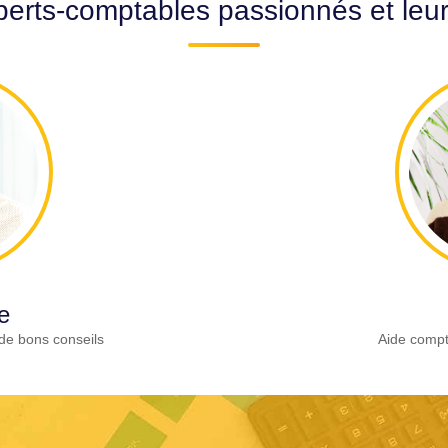
erts-comptables passionnés et leu
e
de bons conseils
Aide compt