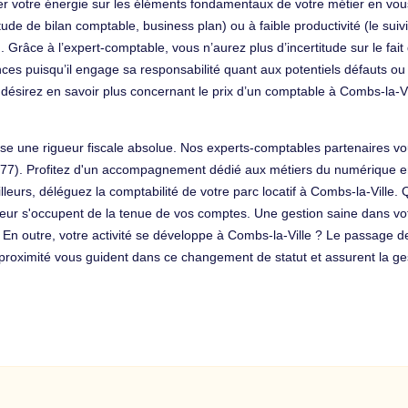
ntrer votre énergie sur les éléments fondamentaux de votre métier en 
de de bilan comptable, business plan) ou à faible productivité (le suivi
s). Grâce à l’expert-comptable, vous n’aurez plus d’incertitude sur le fa
ces puisqu’il engage sa responsabilité quant aux potentiels défauts ou 
 désirez en savoir plus concernant le prix d’un comptable à Combs-la-V
ose une rigueur fiscale absolue. Nos experts-comptables partenaires vou
 (77). Profitez d'un accompagnement dédié aux métiers du numérique en
illeurs, déléguez la comptabilité de votre parc locatif à Combs-la-Vil
eur s'occupent de la tenue de vos comptes. Une gestion saine dans votr
En outre, votre activité se développe à Combs-la-Ville ? Le passage de
roximité vous guident dans ce changement de statut et assurent la ges