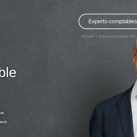
Experts-comptables,
Accueil
Expert-comptable Sei
ble
que
ient