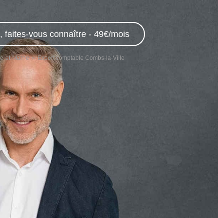
 faites-vous connaître - 49€/mois
ne-et-Marne
Expert comptable Combs-la-Ville