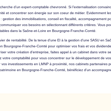
cherche d’un expert-comptable chevronné. Si l'externalisation convainc l
ité et concentrer son énergie sur son coeur de métier. Evidemment les
if : gestion des immobilisations, conseil en fiscalité, accompagnement 
communiquer vos besoins en sélectionnant différents critères. Vous pou
ptables dans la Saône-et-Loire en Bourgogne-Franche-Comté.
ier de rentabilité. De la tenue d'une EI à la gestion d'une SASU en Sa
cal en Bourgogne-Franche-Comté pour optimiser vos frais et vos dividen
iser votre création d'entreprise, faites appel à un cabinet dans votre s
z votre comptabilité pour vous concentrer sur le développement de vos c
r vos investissements en LMNP à proximité, nos cabinets partenaires p
 du patrimoine en Bourgogne-Franche-Comté, bénéficiez d'un accompagn