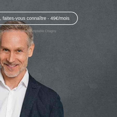
 faites-vous connaître - 49€/mois
e-et-Loire
Expert comptable Chagny