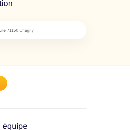
tion
lle
71150
Chagny
r équipe