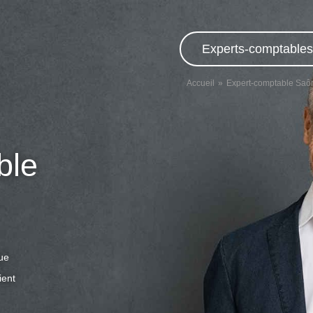
Experts-comptables,
Accueil
Expert-comptable Saôn
ble
que
ient