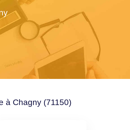
ny
le à Chagny (71150)