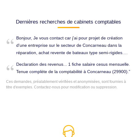
Dernières recherches de cabinets comptables
Bonjour, Je vous contact car j'ai pour projet de création
d'une entreprise sur le secteur de Concarneau dans la
réparation, achat revente de bateaux type semi-rigides.
Cette entreprise débuterai en janvier ou février 2026. Je
Declaration des revenus... 1 fiche salaire cesus mensuelle.
cherche donc un cabinet comptable me suivant à l'année
Tenue complète de la comptabilité à Concarneau (29900).
dans ce projet et pouvant m'organiser un business plan.
Ces demandes, préalablement vérifiées et anonymisées, sont fournies à
Dans l'attente de votre retour, Cordialement Florent
titre d'exemples. Contactez-nous pour modification ou suppression.
Guignard. Établissement des comptes annuels à
Concarneau (29900).