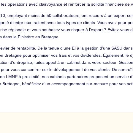
es opérations avec clairvoyance et renforcer la solidité financière de v
 10, employant moins de 50 collaborateurs, ont recours à un expert-com
jorité d’entre eux traitent avec tous types de clients. Vous avez pour p
se régionale et vous souhaitez vous risquer à l’export ? Evitez-vous 
s dans le Finistère en Bretagne.
evier de rentabilité. De la tenue d'une EI à la gestion d'une SASU dans 
cal en Bretagne pour optimiser vos frais et vos dividendes. Également, 
éation d'entreprise, faites appel à un cabinet dans votre secteur. Gesti
é pour vous concentrer sur le développement de vos clients. De surcroî
 en LMNP à proximité, nos cabinets partenaires proposent un service d
 en Bretagne, bénéficiez d'un accompagnement sur-mesure pour vos acti