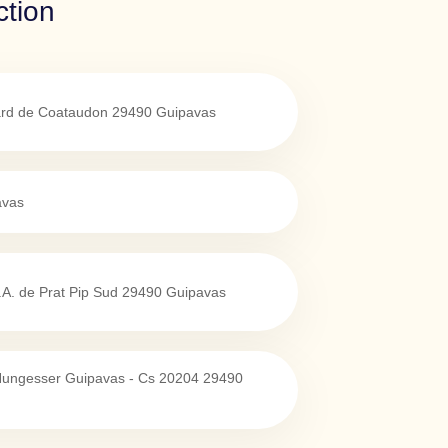
ction
ard de Coataudon
29490
Guipavas
avas
A. de Prat Pip Sud
29490
Guipavas
 Nungesser Guipavas - Cs 20204
29490