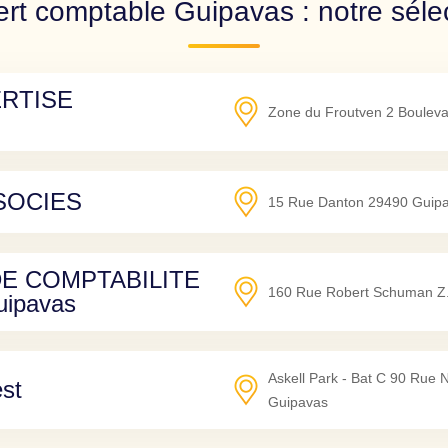
rt comptable Guipavas : notre séle
ERTISE
Zone du Froutven 2 Boulev
SOCIES
15 Rue Danton
29490
Guip
E COMPTABILITE
160 Rue Robert Schuman Z.
ipavas
Askell Park - Bat C 90 Rue
st
Guipavas