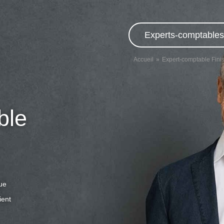
Experts-comptables,
Accueil
Expert-comptable Finis
ble
que
ient