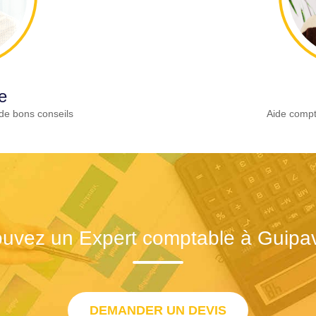
e
de bons conseils
Aide compt
ouvez un Expert comptable à Guipa
DEMANDER UN DEVIS