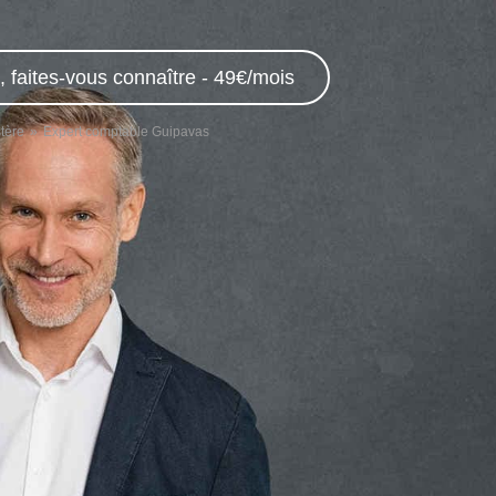
 faites-vous connaître - 49€/mois
tère
Expert comptable Guipavas