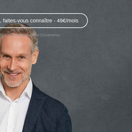
 faites-vous connaître - 49€/mois
tère
Expert comptable Douarnenez