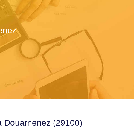
enez
 à Douarnenez (29100)