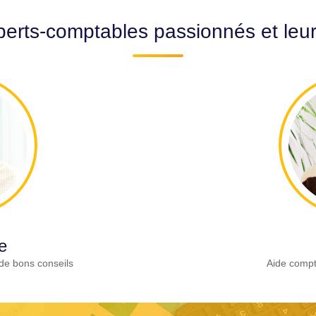
erts-comptables passionnés et leu
e
de bons conseils
Aide compt