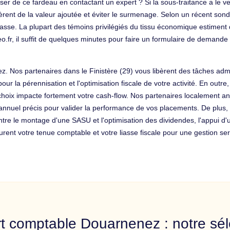
er de ce fardeau en contactant un expert ? Si la sous-traitance a le ven
èrent de la valeur ajoutée et éviter le surmenage. Selon un récent so
asse. La plupart des témoins privilégiés du tissu économique estiment 
eo.fr, il suffit de quelques minutes pour faire un formulaire de demand
. Nos partenaires dans le Finistère (29) vous libèrent des tâches adm
our la pérennisation et l'optimisation fiscale de votre activité. En outre
choix impacte fortement votre cash-flow. Nos partenaires localement ana
n annuel précis pour valider la performance de vos placements. De plus,
Entre le montage d'une SASU et l'optimisation des dividendes, l'appui d'
rent votre tenue comptable et votre liasse fiscale pour une gestion ser
t comptable Douarnenez : notre sél