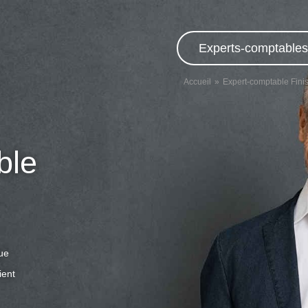
Experts-comptables,
Accueil
Expert-comptable Finis
ble
que
ient