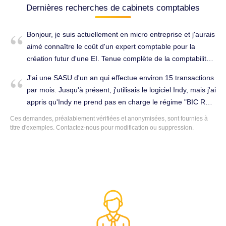
Dernières recherches de cabinets comptables
Bonjour, je suis actuellement en micro entreprise et j'aurais
aimé connaître le coût d'un expert comptable pour la
création futur d'une EI. Tenue complète de la comptabilité
à Coulommiers (77120).
J'ai une SASU d'un an qui effectue environ 15 transactions
par mois. Jusqu'à présent, j'utilisais le logiciel Indy, mais j'ai
appris qu'Indy ne prend pas en charge le régime "BIC RSI"
qui est le régime sous lequel se trouve ma SASU. Je vous
Ces demandes, préalablement vérifiées et anonymisées, sont fournies à
contacte pour savoir si vous pourriez être en mesure
titre d'exemples. Contactez-nous pour modification ou suppression.
d'accompagner ma SASU dans sa cloture (2021 et à
venir), et quels seraient vos honoraires ? Tenue complète
de la comptabilité à Coulommiers (77120).