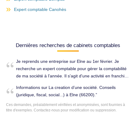
Expert comptable Canohès
Dernières recherches de cabinets comptables
Je reprends une entreprise sur Elne au 1er février. Je
recherche un expert comptable pour gérer la comptabilité
de ma société à l'année. Il s'agit d'une activité en franchise
avec un seul fournisseur. Je souhaiterai avoir des devis
Informations sur La creation d’une société. Conseils
avec plusieurs options et niveau de gestion, le minimum
(juridique, fiscal, social...) à Elne (66200).
étant les déclarations TVA mensuelles,la réalisation du
Ces demandes, préalablement vérifiées et anonymisées, sont fournies à
bilan et des liasses fiscales. Merci de m'indiquer avec
titre d'exemples. Contactez-nous pour modification ou suppression.
cotisation mensuelle HT. Cordialement. Tenue complète de
la comptabilité à Elne (66200).