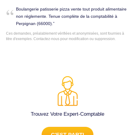
mettre en auto entrepreneur ou autre) pour les impôts
aussi nous aimerions savoir ce qu’il est possible de faire.
Boulangerie patisserie pizza vente tout produit alimentaire
Merci d’avance. Tenue complète de la comptabilité à
non réglemente. Tenue complète de la comptabilité à
Perpignan (66000).
Perpignan (66000).
Ces demandes, préalablement vérifiées et anonymisées, sont fournies à
titre d'exemples. Contactez-nous pour modification ou suppression.
Trouvez Votre Expert-Comptable
C'EST PARTI