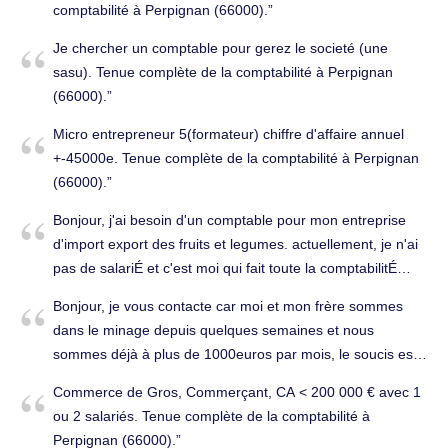
comptabilité à Perpignan (66000).
Je chercher un comptable pour gerez le societé (une
sasu). Tenue complète de la comptabilité à Perpignan
(66000).
Micro entrepreneur 5(formateur) chiffre d'affaire annuel
+-45000e. Tenue complète de la comptabilité à Perpignan
(66000).
Bonjour, j'ai besoin d'un comptable pour mon entreprise
d'import export des fruits et legumes. actuellement, je n'ai
pas de salariÉ et c'est moi qui fait toute la comptabilitÉ
avec l'outil sage. je suis intÉressÉ par un aide pour faire la
Bonjour, je vous contacte car moi et mon frère sommes
liasse fiscale et si possible un peu de conseil. merci.
dans le minage depuis quelques semaines et nous
Établissement des comptes annuels à Perpignan (66000).
sommes déjà à plus de 1000euros par mois, le soucis est
que nous allons faire beaucoup plus dans les mois à venir.
Commerce de Gros, Commerçant, CA < 200 000 € avec 1
On nous a conseillé de venir vers un expert comptable
ou 2 salariés. Tenue complète de la comptabilité à
mais nous aimerions savoir ce que il faut faire (si il faut se
Perpignan (66000).