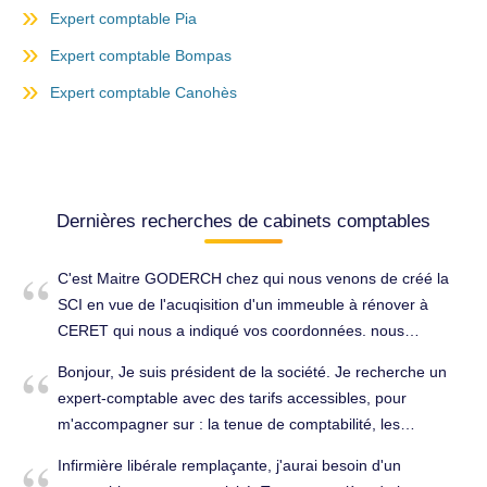
Expert comptable Pia
Expert comptable Bompas
Expert comptable Canohès
Dernières recherches de cabinets comptables
C'est Maitre GODERCH chez qui nous venons de créé la
SCI en vue de l'acuqisition d'un immeuble à rénover à
CERET qui nous a indiqué vos coordonnées. nous
souhaiterions voir le sconditions pour prendre la
Bonjour, Je suis président de la société. Je recherche un
comptabilite de notre SCI avec option TVA et à l'IR Merci
expert-comptable avec des tarifs accessibles, pour
de me recontacter au 06 75 63 82 02 Cordialement Sylvain
m'accompagner sur : la tenue de comptabilité, les
GUYOT. Tenue complète de la comptabilité à Perpignan
déclarations fiscales (TVA, IS...), l’établissement du bilan
(66000).
Infirmière libérale remplaçante, j'aurai besoin d'un
annuel, et la relation avec l’administration fiscale. Je suis