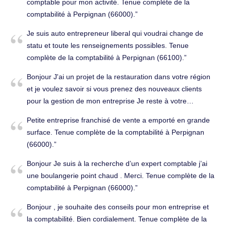
comptable pour mon activité. Tenue complète de la
une petite entreprise en démarrage, donc j’ai besoin d’un
comptabilité à Perpignan (66000).
forfait adapté à un petit budget. Seriez-vous disponible
pour me proposer un devis ou un rendez-vous ? Merci
Je suis auto entrepreneur liberal qui voudrai change de
beaucoup, Cordialement, Déclarations fiscales à Perpignan
statu et toute les renseignements possibles. Tenue
(66000).
complète de la comptabilité à Perpignan (66100).
Bonjour J'ai un projet de la restauration dans votre région
et je voulez savoir si vous prenez des nouveaux clients
pour la gestion de mon entreprise Je reste à votre
disposition pour tout renseignement complémentaire
Petite entreprise franchisé de vente a emporté en grande
Cordialement. Tenue complète de la comptabilité à
surface. Tenue complète de la comptabilité à Perpignan
Perpignan (66100).
(66000).
Bonjour Je suis à la recherche d’un expert comptable j’ai
une boulangerie point chaud . Merci. Tenue complète de la
comptabilité à Perpignan (66000).
Bonjour , je souhaite des conseils pour mon entreprise et
la comptabilité. Bien cordialement. Tenue complète de la