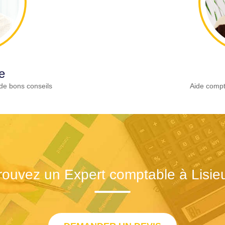
e
de bons conseils
Aide compt
rouvez un Expert comptable à Lisie