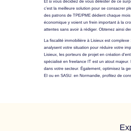
Et si vous décidiez de vous délester de ce surpl
c’est la meilleure solution pour se consacrer p
des patrons de TPE/PME dédient chaque mois l’é
économique y voient un frein important à la cr
attentes sans avoir à rédiger. Obtenez ainsi d
La fiscalité immobilière à Lisieux est complexe
analysent votre situation pour réduire votre i
Lisieux, les porteurs de projet en création d'en
spécialisé en freelance IT est un atout majeur.
dans votre secteur. Également, optimisez la ge
EI ou en SASU. en Normandie, profitez de conseil
Exp