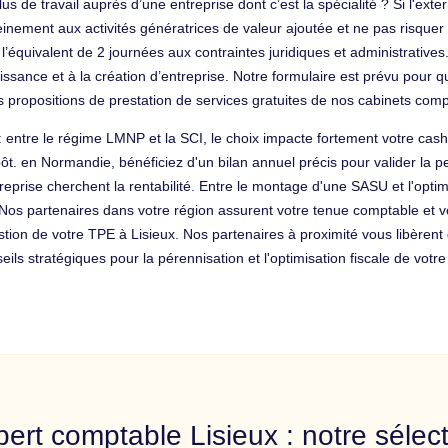
us de travail auprès d’une entreprise dont c’est la spécialité ? Si l'exte
leinement aux activités génératrices de valeur ajoutée et ne pas risqu
quivalent de 2 journées aux contraintes juridiques et administratives. 
oissance et à la création d’entreprise. Notre formulaire est prévu pour
es propositions de prestation de services gratuites de nos cabinets c
 : entre le régime LMNP et la SCI, le choix impacte fortement votre cas
mpôt. en Normandie, bénéficiez d'un bilan annuel précis pour valider la
treprise cherchent la rentabilité. Entre le montage d'une SASU et l'optim
 Nos partenaires dans votre région assurent votre tenue comptable et vo
stion de votre TPE à Lisieux. Nos partenaires à proximité vous libèren
s stratégiques pour la pérennisation et l'optimisation fiscale de votre 
ert comptable Lisieux : notre sélec