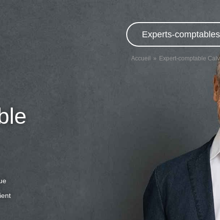
Experts-comptables,
Accueil
Expert-comptable Cal
ble
que
ient