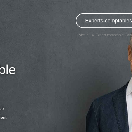
Experts-comptables,
Accueil
Expert-comptable Cal
ble
que
ient