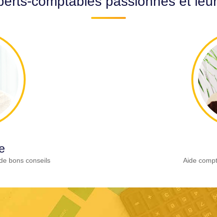
erts-comptables passionnés et leu
e
de bons conseils
Aide compt