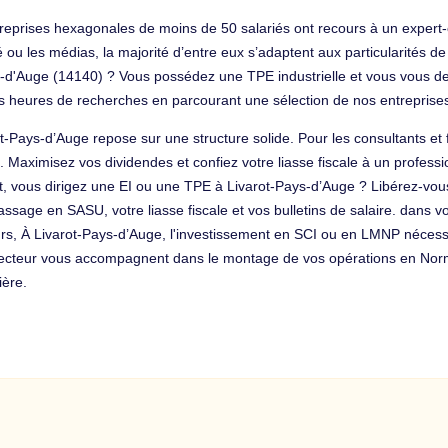
eprises hexagonales de moins de 50 salariés ont recours à un expert-
é ou les médias, la majorité d’entre eux s’adaptent aux particularités 
s-d'Auge (14140) ? Vous possédez une TPE industrielle et vous vous d
s heures de recherches en parcourant une sélection de nos entrepris
ot-Pays-d’Auge repose sur une structure solide. Pour les consultants et
. Maximisez vos dividendes et confiez votre liasse fiscale à un profes
oît, vous dirigez une EI ou une TPE à Livarot-Pays-d’Auge ? Libérez-vou
ssage en SASU, votre liasse fiscale et vos bulletins de salaire. dans vot
lleurs, À Livarot-Pays-d’Auge, l'investissement en SCI ou en LMNP néces
secteur vous accompagnent dans le montage de vos opérations en Norma
ière.