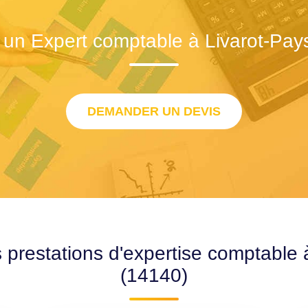
 un Expert comptable à Livarot-Pay
DEMANDER UN DEVIS
 prestations d'expertise comptable
(14140)