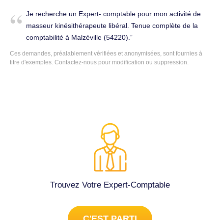
dernier pour ces prochaines années en IR (2022 et 2023)
Je recherche un Expert- comptable pour mon activité de
puis passage à l'IS en 2024. Mon objectif est de démarrer
masseur kinésithérapeute libéral. Tenue complète de la
dès maintenant la comptabilité et commencer
comptabilité à Malzéville (54220).
l'amortissement ainsi que le déficit foncier. Année 2022 :
Ces demandes, préalablement vérifiées et anonymisées, sont fournies à
100k€ de travaux et aucun loyer Année 2023 : 35k€ Année
titre d'exemples. Contactez-nous pour modification ou suppression.
2024 + x : 38k€ Seriez-vous intéressé (e) par ce mandat ?
Si oui, pouvez-vous me transmettre votre offre d'honoraire.
Si non, veuillez me l'indiquer afin de consulteur d'autres
bureaux comptables. Meilleures salutations. Établissement
des comptes annuels à Malzéville (54220).
Trouvez Votre Expert-Comptable
C'EST PARTI