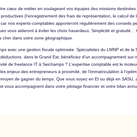
otre cœur de métier en soulageant vos équipes des missions destinées 
oductives (l’enregistrement des frais de représentation, le calcul de la
car nos experts-comptables apporteront régulièrement des conseils per
ques vous aideront à éviter les choix hasardeux. Simplicité et gratuité
as cher dans votre zone géographique.
mps avec une gestion fiscale optimisée. Spécialistes du LMNP et de la
déductions. dans le Grand Est, bénéficiez d'un accompagnement sur-me
ivité de freelance IT à Seichamps ? L'expertise comptable est le moteur
es enjeux des entrepreneurs à proximité, de l'immatriculation à l'optim
r moyen de gagner du temps. Que vous soyez en EI ou déjà en SASU, ac
st vous accompagnent dans votre pilotage financier et votre bilan annu