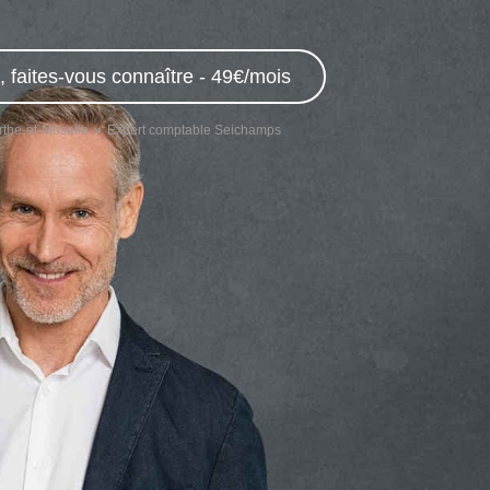
 faites-vous connaître - 49€/mois
the-et-Moselle
Expert comptable Seichamps