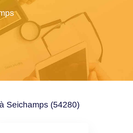
amps
e à Seichamps (54280)