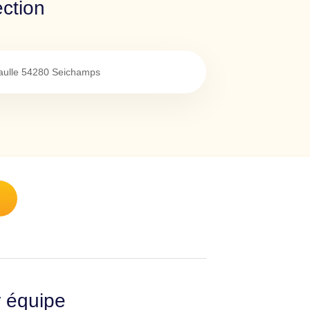
ction
ulle
54280
Seichamps
r équipe