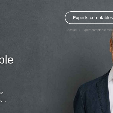
Experts-comptables,
Accueil
Expert-comptable Meur
ble
que
ient