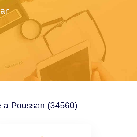
san
le à Poussan (34560)