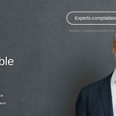
Experts-comptables,
Accueil
Expert-comptable Héra
ble
que
ient