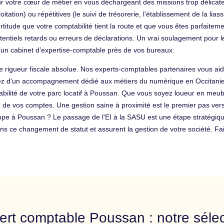
r votre cœur de métier en vous déchargeant des missions trop délicates
ation) ou répétitives (le suivi de trésorerie, l’établissement de la lias
itude que votre comptabilité tient la route et que vous êtes parfaitemen
tentiels retards ou erreurs de déclarations. Un vrai soulagement pour l
’un cabinet d’expertise-comptable près de vos bureaux.
 rigueur fiscale absolue. Nos experts-comptables partenaires vous aide
fitez d'un accompagnement dédié aux métiers du numérique en Occitanie 
abilité de votre parc locatif à Poussan. Que vous soyez loueur en meu
 de vos comptes. Une gestion saine à proximité est le premier pas ver
oppe à Poussan ? Le passage de l'EI à la SASU est une étape stratégiq
 ce changement de statut et assurent la gestion de votre société. Fai
ert comptable Poussan : notre sélec