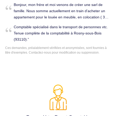
Bonjour, mon frére et moi venons de créer une sarl de
famille. Nous somme actuellement en train d'acheter un
appartement pour le louée en meuble, en colocation ( 3
chambres). Je cherche un comptable pour nous aider dans
Comptable spécialisé dans le transport de personnes vtc.
la gestion financiére et les déclarations. Bonne journée.
Tenue complète de la comptabilité à Rosny-sous-Bois
Tenue complète de la comptabilité à Rosny-sous-Bois
(93110).
(93110).
Ces demandes, préalablement vérifiées et anonymisées, sont fournies à
titre d'exemples. Contactez-nous pour modification ou suppression.