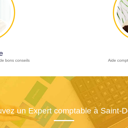
e
de bons conseils
Aide compt
uvez un Expert comptable à Saint-D