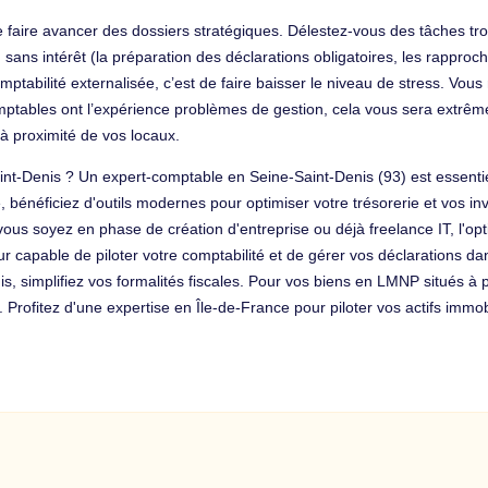
 faire avancer des dossiers stratégiques. Délestez-vous des tâches trop
 sans intérêt (la préparation des déclarations obligatoires, les rapp
mptabilité externalisée, c’est de faire baisser le niveau de stress. Vous
tables ont l’expérience problèmes de gestion, cela vous sera extrêmeme
 à proximité de vos locaux.
int-Denis ? Un expert-comptable en Seine-Saint-Denis (93) est essenti
bénéficiez d'outils modernes pour optimiser votre trésorerie et vos in
us soyez en phase de création d'entreprise ou déjà freelance IT, l'optim
 capable de piloter votre comptabilité et de gérer vos déclarations da
s, simplifiez vos formalités fiscales. Pour vos biens en LMNP situés à 
Profitez d'une expertise en Île-de-France pour piloter vos actifs immobil