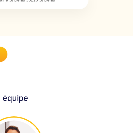
laine St Denis
93210
St Denis
r équipe