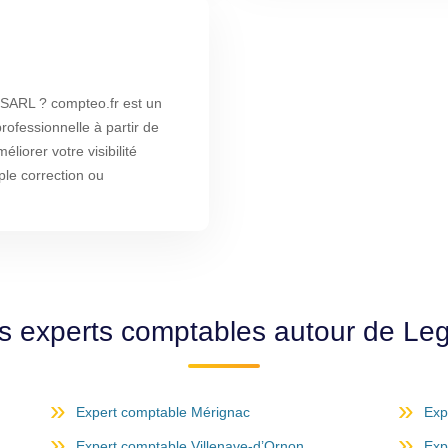
ARL ? compteo.fr est un
rofessionnelle à partir de
liorer votre visibilité
ple correction ou
s experts comptables autour de Le
Expert comptable Mérignac
Exp
Expert comptable Villenave-d’Ornon
Exp