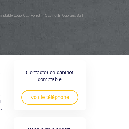
omptable Lège-Cap-Ferret
Cabinet E. Queraux Sarl
Contacter ce cabinet
e
comptable
e
Voir le téléphone
l
t