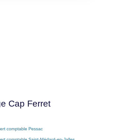
ge Cap Ferret
ert comptable Pessac
ert comptable Saint-Médard-en-Jalles