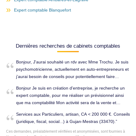
Expert comptable Blanquefort
Dernières recherches de cabinets comptables
Bonjour, J'aurai souhaité un rdv avec Mme Trochu. Je suis
psychomotricienne, actuellement en auto-entrepreneurs et
j'aurai besoin de conseils pour potentiellement faire
évoluer mon statut / régime. Or je n'y comprends/connais
Bonjour Je suis en création d'entreprise, je recherche un
rien ! De même pour mon conjoint, ostéopathe. Je reste
expert comptable, pour me réaliser un prévisionnel ainsi
disponible pour trouver un rdv dès que possible.
que ma comptabilité Mon activité sera de la vente et
Cordialement Sabine DAUGA. Conseils (juridique, fiscal,
transformation de viande de porc sur les marchés. Je
social...) à Gujan-Mestras (33470).
Services aux Particuliers, artisan, CA < 200 000 €. Conseils
pense réaliser un CA entre 170000€/190000€ Je suis
(juridique, fiscal, social...) à Gujan-Mestras (33470).
assez pressé. Merci. Tenue complète de la comptabilité à
Ces demandes, préalablement vérifiées et anonymisées, sont fournies à
Gujan-Mestras (33470).