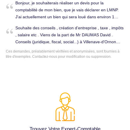
Bonjour, je souhaiterais réaliser un devis pour la
comptabilité de mon bien, que je vais déclarer en LMNP.
J'ai actuellement un bien qui sera loué dans environ 1
mois. Il faut savoir que j'ai aussi une autre maison qui est
Souhaite des conseils , création d’entreprise , taxe , impôts
actuellement louée en nu, je souhaiterais par le suite le
, salaire etc . Viens de la part de Mr DAUMAS David .
meubler aussi et le déclarer en LMNP. Cordialement.
Conseils (juridique, fiscal, social...) à Villenave-d'Ornon
Déclarations fiscales à Villenave-d'Ornon (33140).
(33140).
Ces demandes, préalablement vérifiées et anonymisées, sont fournies à
titre d'exemples. Contactez-nous pour modification ou suppression.
Trouvez Votre Expert-Comptable