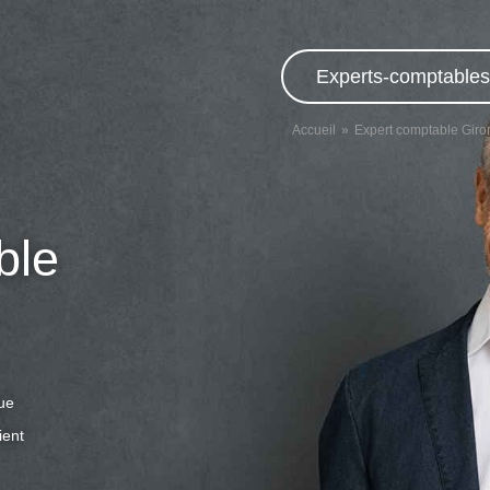
Experts-comptables,
Accueil
Expert comptable Gir
ble
que
ient